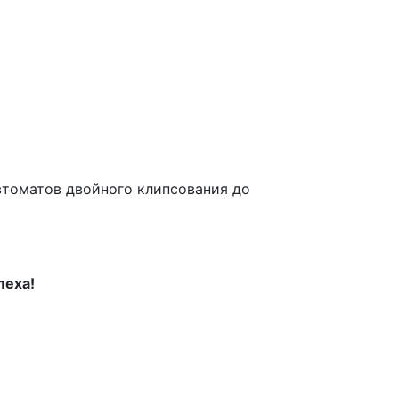
втоматов двойного клипсования до
пеха!